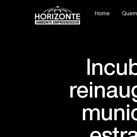
Home
Quem
Incu
reinau
munic
estr