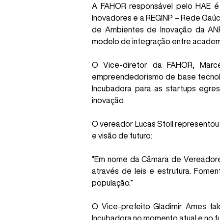
A FAHOR responsável pelo HAE é
Inovadores e a REGINP – Rede Gaúc
de Ambientes de Inovação da ANP
modelo de integração entre academia
O Vice-diretor da FAHOR, Marce
empreendedorismo de base tecnológ
Incubadora para as startups egres
inovação.
O vereador Lucas Stoll representou 
e visão de futuro:
“Em nome da Câmara de Vereadores,
através de leis e estrutura. Fome
população.”
O Vice-prefeito Gladimir Ames fa
Incubadora no momento atual e no f