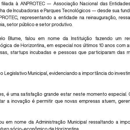
 filiada à ANPROTEC — Associação Nacional das Entidade
ha de Incubadoras e Parques Tecnológicos — desde sua fundaç
ROTEC, representando a entidade na reinauguração, ressa
, setor público e setor produtivo.
lo Blume, falou em nome da Instituição fazendo um re
ica de Horizontina, em especial nos últimos 10 anos com as 
sas, startups incubadas e pessoas que participaram das m
o Legislativo Municipal, evidenciando a importância do inves
 é uma satisfação grande estar neste momento especial. O 
ntar a inovação é permitir que novas empresas atuem, ger
lou em nome da Administração Municipal ressaltando a im
uturo sócio-econômico de Horizontina.