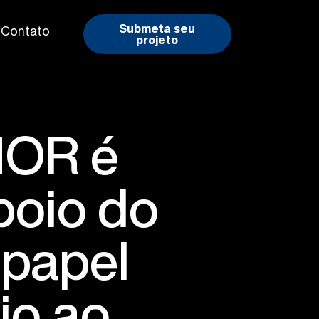
Submeta seu
Contato
projeto
HOR é
poio do
 papel
io ao