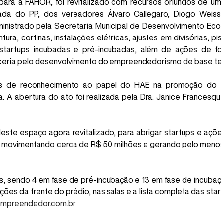
para a FAHOR, foi revitalizado com recursos oriundos de u
ada do PP, dos vereadores Álvaro Callegaro, Diogo Weiss
ministrado pela Secretaria Municipal de Desenvolvimento Ec
ura, cortinas, instalações elétricas, ajustes em divisórias, p
 startups incubadas e pré-incubadas, além de ações de f
eria pelo desenvolvimento do empreendedorismo de base tec
as de reconhecimento ao papel do HAE na promoção do 
a. A abertura do ato foi realizada pela Dra. Janice Frances
ste espaço agora revitalizado, para abrigar startups e açõe
, movimentando cerca de R$ 50 milhões e gerando pelo menos
ps, sendo 4 em fase de pré-incubação e 13 em fase de incuba
ções da frente do prédio, nas salas e a lista completa das s
eempreendedor.com.br