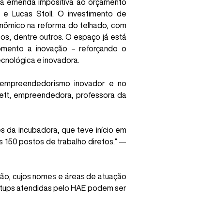
ma emenda impositiva ao orçamento
 e Lucas Stoll. O investimento de
onômico na reforma do telhado, com
isos, dentre outros. O espaço já está
omento a inovação – reforçando o
nológica e inovadora.
empreendedorismo inovador e no
quett, empreendedora, professora da
s da incubadora, que teve início em
 150 postos de trabalho diretos.” —
ção, cujos nomes e áreas de atuação
tartups atendidas pelo HAE podem ser