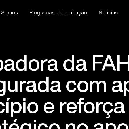
 Somos
Programas de Incubação
Notícias
badora da FA
gurada com a
ípio e reforça
atégico no apo