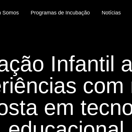
 Somos
Programas de Incubação
Notícias
ção Infantil 
riências com
osta em tecno
educacional