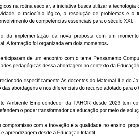
icos na rotina escolar, a iniciativa busca utilizar a tecnologi
ividade, o raciocínio lógico, a resolução de problemas e o 
envolvimento de competências essenciais para o século XXI.
cio da implementação da nova proposta com um momento f
. A formação foi organizada em dois momentos.
s participaram de um encontro com o tema Pensamento Compu
idades pedagógicas dessa abordagem no contexto da Educação I
recionado especificamente às docentes do Maternal II e do Jar
o das abordagens e nos diferenciais do recurso adotado para o 
te Ambiente Empreendedor da FAHOR desde 2023 tem com
defendem o poder transformador da educação por meio de soluç
eu compromisso com a inovação e a qualidade no ensino, prop
e e aprendizagem desde a Educação Infantil.