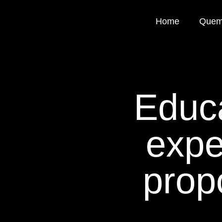
Home
Quem
Educa
expe
prop