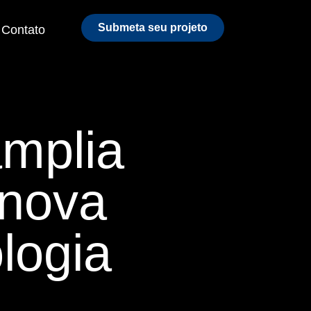
Submeta seu projeto
Contato
amplia
 nova
logia