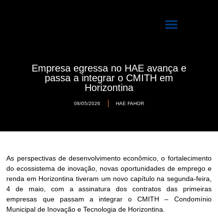
Quem Somos
Programas de Incubação
Empresa egressa no HAE avança e
passa a integrar o CMITH em
Horizontina
08/05/2026
HAE FAHOR
As perspectivas de desenvolvimento econômico, o fortalecimento
do ecossistema de inovação, novas oportunidades de emprego e
renda em Horizontina tiveram um novo capítulo na segunda-feira,
4 de maio, com a assinatura dos contratos das primeiras
empresas que passam a integrar o CMITH – Condomínio
Municipal de Inovação e Tecnologia de Horizontina.